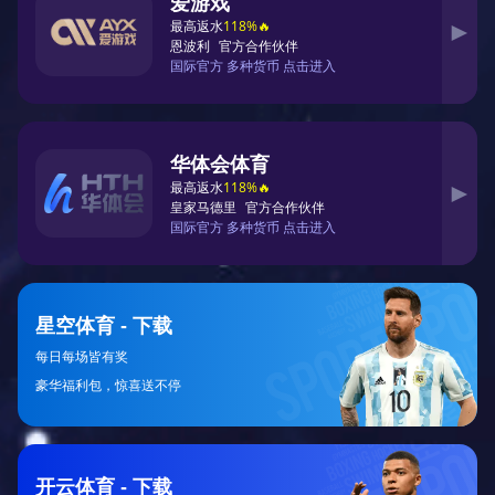
杭州足球队运营革新探讨：从管理模式到市场
营销的全面升级之路
2026-01-30