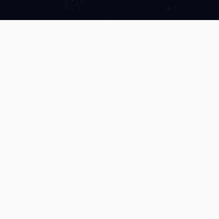
全球足球明星过人技巧排名揭晓谁是球场上的
过人王者
2026-01-16