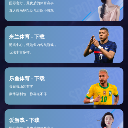
广州足球队在最新足球状态排行榜中荣登第三
名展现强劲实力与潜力
2026-01-20