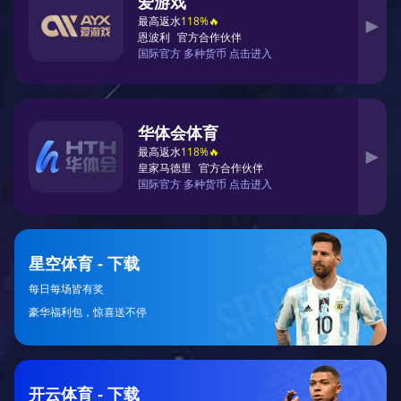
阅读
2026-01-19
希腊足球明星萨马的辉煌职业生涯与对球队的