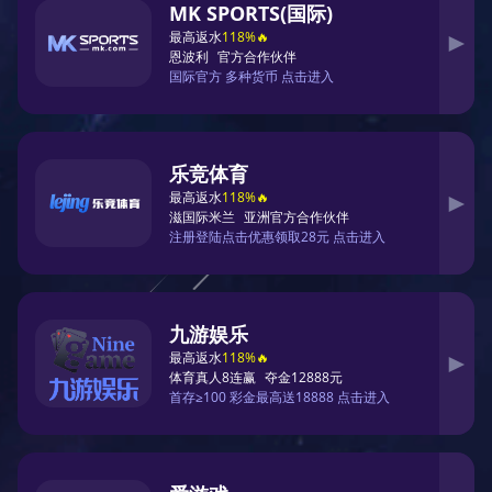
下，然后边锋利用速度突破防线。这种流畅的配合让对手
难以适应，也增加了进攻成功率。
总之，西班牙队通过合理的阵型设计和有效的人员配置，
使得他们能够在比赛中以高效和迅速的方式发动快速反
击，从而提高了进攻威胁。
2、关键球员表现与角色
西班牙队内有几位关键球员对于快速反击战术起到了至关
重要的作用。其中，中场核心通常是整支球队运转的重要
枢纽，他们不仅负责组织进攻，还需具备出色的视野和传
球能力。例如，一名具备良好控球技术和传递精度的中场
选手，可以在瞬息万变的局势下做出正确判断，将皮球及
时分给跑动中的前锋或边锋。
此外，边锋也扮演着不可或缺的重要角色。他们通常具备
极快的速度和娴熟的一对一能力，可以在获得机会后直接
冲向对方禁区。在许多情况下，正是这些边锋通过快速突
破制造了射门机会，为球队争取到了宝贵进球。例如，在
某场比赛中，一名边锋凭借个人能力连续过掉两名防守队
员，为球队赢得
米兰
了一个绝佳机会。