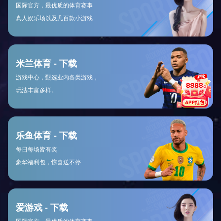
预期般产生效果时，通过换人可以带来新的活力，从而改
变比赛走向。例如，引入一名具备突破能力的新鲜血液，
可以增强翼侧攻击，使得敌方防线面临更大的压力。
此外，对于教练来说，在观察到对方采取特定战术后，根
据实际情况进行相应部署也显得尤为重要。教练可以通过
指挥全体成员加强某一特定区域的人数，比如增派人数参
与中路争夺，从而形成数量上的优势，以便于掌握更多控
球权并再次发动快速反击。
A最重要的是，无论是在何种情况下，保持良好的心理状
态以及团队协作精神至关重要。当所有成员都能心无旁骛
地投入到共同目标之中，就能更好地应对突发状况，有效
发挥出既定战略，让整个团队朝着胜利迈进。
总结：
综上所述，西班牙队在欧锦赛中的快速反击战术展现出了
卓越的一面。从整体阵型到关键球员表现，再到对手应对
策略及临场调整，每一个环节都环环相扣，共同构成了一
套行之有效的方法论。这不仅仅体现了单个运动员个人技
能，更代表着集体智慧及团队配合的重要性。
未来，无论是进一步优化各项细节还是强化整体实力，相