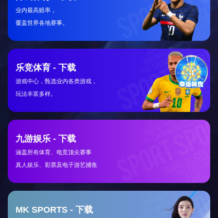
做好充分准备。这就要求防守方不仅要保持高度警惕，还
需制定针对性的防守策略。例如，有些球队选择采取退守
策略，以减少被迅速打穿防线后的风险。然而，这种保守
打法常常导致中场控制力不足，使得西班牙队能轻松获得
控球权并发起攻击。
另一种应对方式是加强高位逼抢，通过压迫迫使西班牙队
失误。然而，由于其优秀的小范围配合及个人技术，对手
很难持续施加压力。一旦被突破，后卫线便容易暴露出大
面积空档，从而成为失分隐患。因此，如何平衡风险与收
益，是每个面对西班牙队时不得不考虑的问题。
综上所述，对手需要不断调整自己的防守策略，以适应来
自西班牙队不同层次和速度上的挑战，而这种动态博弈为
比赛增添不少悬念，也考验着教练团队与运动员们之间合
作默契程度。
4、战术调整与临场发挥
随着比赛的发展，双方可能根据场上的实际情况进行实时
调整。对于西班牙队而言，高效使用替补席也是一种及时
修正战术的重要手段。在某些情况下，当首发阵容未能如