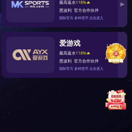
盛宴
奇故事。足球，这项全球
传颂的佳话。在本篇文章
在重要比赛中的瞬间表
事件、影响力以及他们与
出了过人的天赋和对这项
捉了他们在比赛中的英
通过无数次的训练和比
神的真实写照。
照片记录的不仅是他们夺