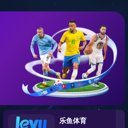
首页
解读
米兰
产品汇总
新闻动态
片中的足球明星瞬间