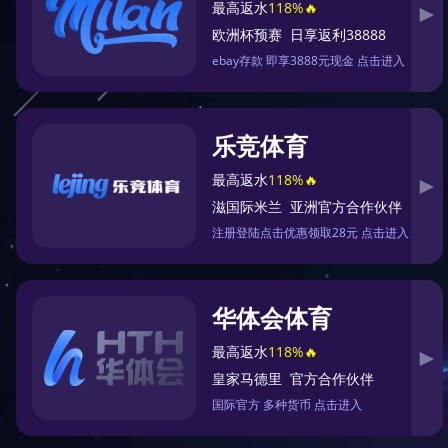
时刻与
2026-01-06
黑白照片作为一种独特
最受欢迎的运动，涌现
中，我们将通过回顾若
现。这不仅是一场视觉
球迷之间的情感联系等
1、球员
每一位足球明星背后都
运动的热爱。他们在艰
姿，也反映了他们拼搏
例如，阿根廷传奇球星
赛，他最终实现了自己
与此同时，还有其他许