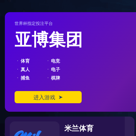
新闻动态
黑白照