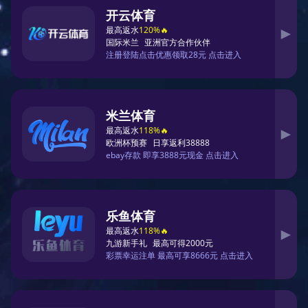
默无闻到闪耀绿茵场的奋斗故事，以及背后所付出的努力
与坚持。我们将从他们的成长背景、职业生涯中的挫折与
挑战、逆袭时刻的关键因素以及对后辈球员的影响四个方
面进行详细阐述。这些鲜为人知的故事不仅展示了个人意
志力与激情，也反映出足球运动更深层次的人性光辉和团
队精神。
1、成长背景与梦想起航
在许多冷门足球明星的身上，我们可以看到他们并非出生
于优越环境，很多时候，他们来自贫困或偏远地区。在这
样的环境中，他们早早就意识到，只有通过拼搏才能改变
自己的命运。例如，某位来自小城镇的孩子，自幼便热爱
踢球，每天放学后都会在空旷的操场上练习，甚至用自制
的足球来满足自己的热情。
与此同时，这些冷门明星常常缺乏足够的资源和支持。由
于家庭条件有限，他们可能没有机会接受专业训练或者参
加高水平比赛。然而，这并没有打消他们追逐梦想的决
心。相反，这种困难成为推动他们前进的一种动力，使得
他们更加努力地去争取机会。