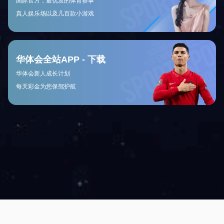
米兰·(milan)中国官方网站💖『 财运滚滚,大吉
大利』💖米兰,米兰体育,米兰·(milan)中国官方
网站,milan.com快速注册链接入口🎯、APP下
载📱、平台首页及登录服务。作为中国区领先
的平台,为用户提供安全、稳定的注册体验,24
小时客服随时在线支持。立即前往官网,轻松注
册,畅享高品质平台服务！
导航
网站地图
解读
米兰
XML
产品汇总
新闻动态
服务方向
找到
米兰体育
找到
米兰体育
+17146571353
FREE