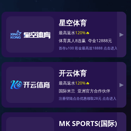
服务方向
找到
米兰体育
少年到赛