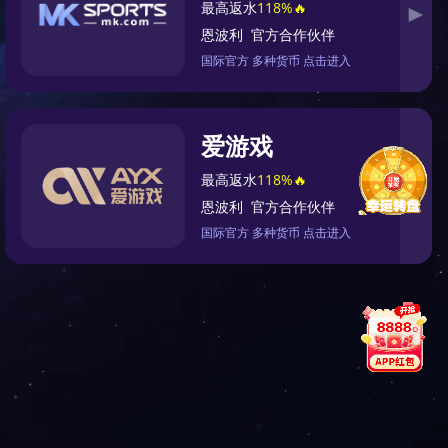
数挑战与磨练。本文将深
人瞩目的顶尖选手，以及
能感受到他对羽毛球的热
强的早期训练、职业发
到羽毛球，便被这项运动
涩岁月中的种种尝试，为
各种地方性的羽毛球比
更加坚定追求梦想的决