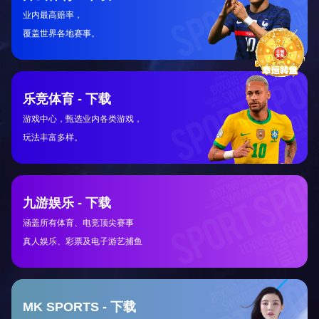
赛经验，使得他们能够更好地应对场上的各种变化。
相较之下，成都羽毛球队由于年轻选手居多，在面对关键
局面时显得略显紧张。尽管他们具备良好的竞技状态，但
一旦遇到逆境，心理压力便会影响他们正常发挥。这种情
况下，他们常常出现急躁情绪，从而导致战术执行不到位
或决策失误。
综上所述，通过心理素质评估，我们可以发现北京队具备
很强的抗压能力，而成都队则需要更多的大赛锻炼以提升
其心理承受能力。这样的比较不仅有助于理解两支队伍当
前状况，也为未来的发展方向提供了思路。
4、团队协作与配合
团队协作是体育竞技中的核心竞争力之一。在北京羽毛球
队中，各个成员之间形成了良好的默契，无论是在进攻组
织还是防守反击上，都体现出了高度的配合度。他们能迅
速根据场上形势做出调整，相互之间传递信息流畅，有效
提升了整体战斗力。
而对于成都羽毛球队来说，由于部分新加入成员还未完全
融入团队，因此配合上显得稍微生疏。一些简单配合往往