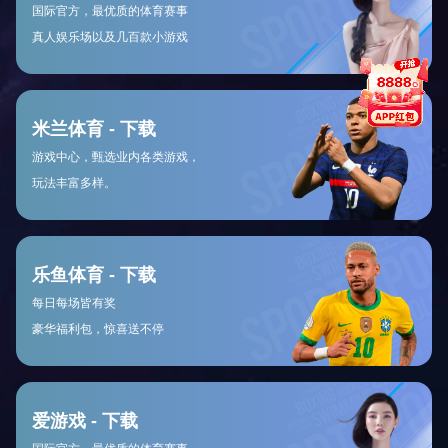
因为缺乏默契而未能成功，这也造成了一定程度上的比分
丢失。因此，加强团队协作训练，是提升他们整体实力的
重要方向之一。
总体而言，北京队凭借优秀的团队协作机制，在多次关键
局面中取得胜利；而对于初生牛犊般勇敢但尚需磨合的成
都队来说，提高配合意识和减少无谓失误，将会成为接下
来工作的重点。这一方面将直接影响到双方未来的发展潜
力及竞争态势。
总结：
Total:
通过上述四个方面，我们可以看到北京羽毛球队和成都羽
毛球队之间存在着明显的人才差异及发展空间。在赛后数
据分析中，北京队的数据优势表明其全面实力，而从技术
特点看，两者间亦存在着鲜明风格区分。同时，心理素质
与团队协作又为各自发展增添了新的维度，为未来提升指
明方向。因此，对于未来比赛，两支队伍都需结合自身特
点不断调整策略，以实现更大的突破与进步。