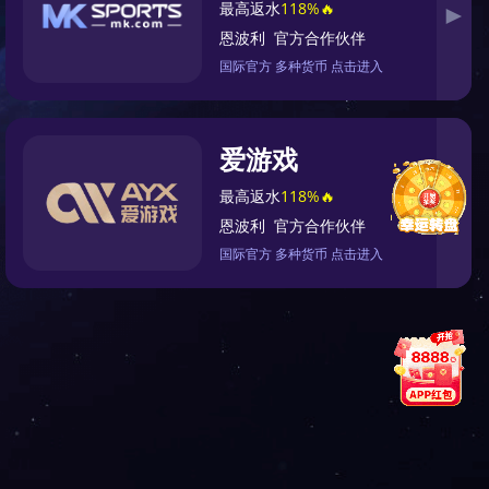
热情，也成为了许多人生
居、办公室等多种环境注
画，以实现视觉盛宴与运
发运动热情；4）艺术与
激励的生活或工作环境。
眼帘时，无论是在客厅、
悦，也能增强对体育运动
感。例如，一幅描绘梅西
样的沉浸感会使得空间变