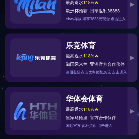
来视觉
2025-12-04
在当今社会，足球作为
活空间的一部分。3D足
入活力与激情。本文将从
动激情的完美结合。这四
功能的融合。通过这些
1、提升
首先，3D足球明星壁画
儿童房还是办公室，瞬
的向往和追求。
其次，与传统平面壁画相
进球瞬间的壁画，不仅
得更加生动有趣。