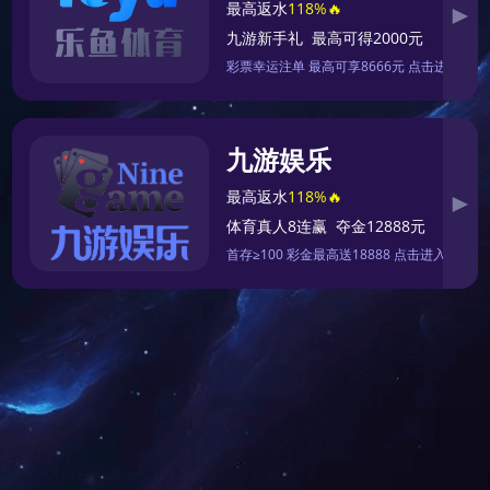
盛宴与运动激情
全球最受欢迎的体育运动之一，不仅在绿茵场上激发着无数人的
球明星壁画凭借其独特的视觉效果和生动的运动场景，正在为家
四个方面详细探讨如何通过打造独特空间，引入3D足球明星壁
个方面分别是：1）提升空间氛围；2）个性化空间设计；3）激
分析，希望能够为读者提供灵感，帮助他们创造一个充满活力和
空间氛围
能够显著提升空间的整体氛围。当一幅栩栩如生的足球场景映入
间都会营造出一种积极向上的气息。这种效果不仅能让人心情愉
比，3D效果可以增加视觉深度，使得整个墙面看起来更具层次
展现了他的技术，还仿佛将观众带到了那个激动人心的时刻。这