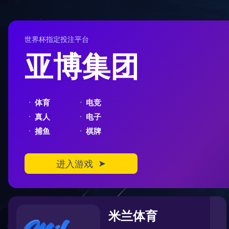
产品汇总
打造独