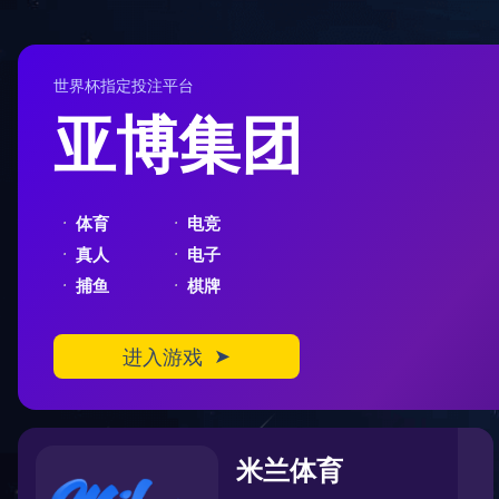
产品汇总
北京篮