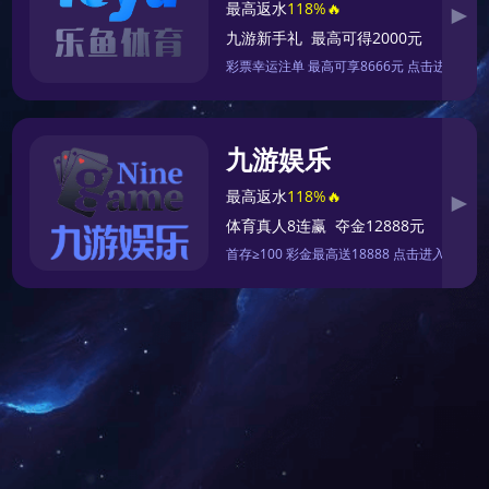
价
运会中的耐力表现进行了全面分析与评价。首先，从历史背景出
及其对中国篮球的影响；其次，通过技术层面分析球队的体能训
接着，借助具体数据和案例，对比其他国家球队在耐力方面的优
耐力表现上的建议与展望。通过综合多方面的因素，深入剖析了
。
背景与发展
球的重要代表，其参赛历史可以追溯到多个奥运周期。在每一届
示国家实力的重要窗口。尤其是在2008年北京奥运会上，作为
注。
篮球队逐渐形成了自己的特点和风格。通过不断吸收国际先进的
然而，在国际高水平赛事中，耐力始终是决定胜负的重要因素之