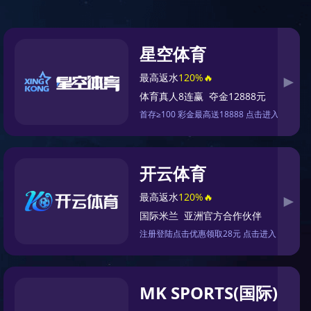
服务方向
找到
米兰体育
力表现分