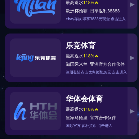
析与评
2025-11-30
本文对北京篮球队在奥
届奥运会中的总体表现
质对比赛耐力的影响；
北京篮球队未来在提升
的耐力表现及其重要性
1、历史
北京篮球队作为中国篮
中国体育的骄傲，也是展
球目光，其表现备受关
随着时间的发展，北京
队综合实力逐步增强。
究与探讨的方向。