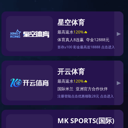
服务方向
找到
米兰体育
汉排球队